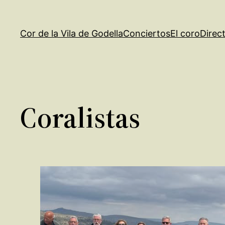
Saltar
al
Cor de la Vila de Godella
Conciertos
El coro
Direc
contenido
Coralistas