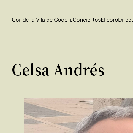
Saltar
al
Cor de la Vila de Godella
Conciertos
El coro
Direc
contenido
Celsa Andrés